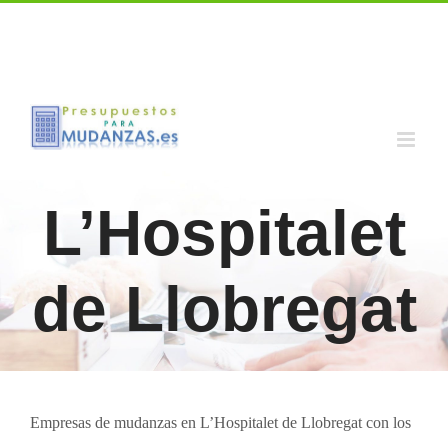
Skip
Call us for a Free Quote: 1.800.555.6789
to
facebook
pinterest
whatsapp
rss
Correo
electrónico
content
L’Hospitalet
de Llobregat
Empresas de mudanzas en L’Hospitalet de Llobregat con los